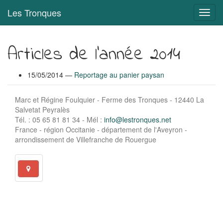
Aller
Les Tronques
Bascu
au
en
contenu
navig
principal
Articles de l'année 2014
15/05/2014
Reportage au panier paysan
Marc et Régine Foulquier - Ferme des Tronques - 12440 La
Salvetat Peyralès
Tél. : 05 65 81 81 34 - Mél :
info@lestronques.net
France - région Occitanie - département de l'Aveyron -
arrondissement de Villefranche de Rouergue