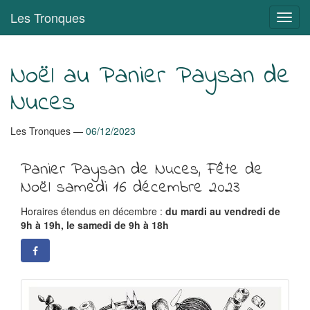
Aller
Les Tronques
Bascu
au
en
contenu
navig
principal
Noël au Panier Paysan de
Nuces
Les Tronques
06/12/2023
Panier Paysan de Nuces, Fête de
Noël samedi 16 décembre 2023
Horaires étendus en décembre :
du mardi au vendredi de
9h à 19h, le samedi de 9h à 18h