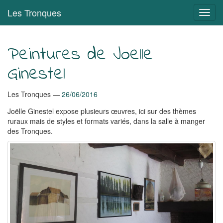
Aller
Les Tronques
Bascu
au
en
contenu
navig
principal
Peintures de Joelle
Ginestel
Les Tronques
26/06/2016
Joëlle Ginestel expose plusieurs œuvres, ici sur des thèmes
ruraux mais de styles et formats variés, dans la salle à manger
des Tronques.