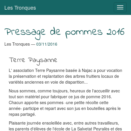
Aller
Les Tronques
Bascu
au
en
contenu
navig
principal
Pressage de pommes 2016
Les Tronques
03/11/2016
Terre Paysanne
L' association Terre Paysanne basée à Najac a pour vocation
la préservation et replantation des arbres fruitiers locaux de
variétés anciennes en voie de disparition...
Nous sommes, comme toujours, heureux de l'accueillir avec
tout son matériel pour fabriquer ce jus de pomme 2016.
Chacun apporte ses pommes -une petite récolte cette
année- participe et repart avec son jus en bouteilles après le
repas partagé.
Plaisante journée ensoleillée avec, entre autres travailleurs,
les parents d'élèves de l'école de La Salvetat Peyralès et des