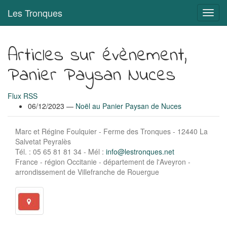
Aller
Les Tronques
Bascu
au
en
contenu
navig
principal
Articles sur évènement,
Panier Paysan Nuces
Flux RSS
06/12/2023
Noël au Panier Paysan de Nuces
Marc et Régine Foulquier - Ferme des Tronques - 12440 La
Salvetat Peyralès
Tél. : 05 65 81 81 34 - Mél :
info@lestronques.net
France - région Occitanie - département de l'Aveyron -
arrondissement de Villefranche de Rouergue