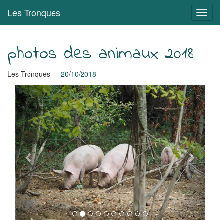
Aller
Les Tronques
Bascu
au
en
contenu
navig
principal
photos des animaux 2018
Les Tronques
20/10/2018
PrÃ©cÃ©dent
Suivan