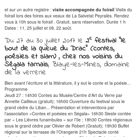
et sur un autre registre :
visite accompagnée du foirail
Visite du
foirail lors des foires aux veaux de La Salvetat Peyralès. Rendez
vous à 10h sous le foirail . Gratuit, sans réservation. Durée 1 h
Dates : 11, 25 juillet et 08, 22 août.
e
Du 27 au 30 juillet 2017 le
2
festival "le
bout de la queue du Drac" (contes,
poésies et slam) , chez nos voisins du
Ségala tarnais
, Blaye-les-Mines, domaine
de la verrerie
Bien avant l’écriture et la littérature, il y eut le conte et la poésie...
Programme
Jeudi 27 : 14h30 Contes au Musée/Centre d'Art du Verre par
Annette Caillieux (gratuit); 16h00 Ouverture du festival sous le
grand cèdre du Liban... Présentation et interventions par
l'association «Contes et poésies en Ségala» 16h30 Sieste contée
par « Les Lièvres funambules » sur l'île ; 18h30 Contes régionaux
sous le grand cèdre par Olivier de Robert (Gratuit); 19h30 Buffet
régional sur la terrasse de l'Orangerie 21h Spectacle conté