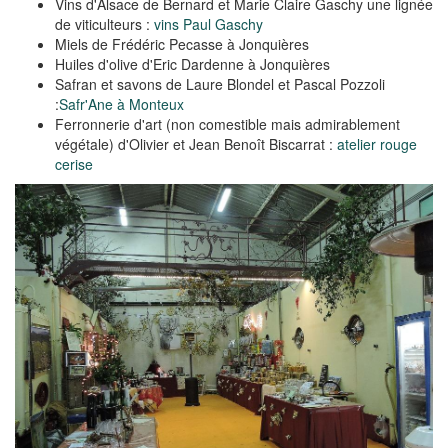
Vins d'Alsace de Bernard et Marie Claire Gaschy une lignée
de viticulteurs :
vins Paul Gaschy
Miels de Frédéric Pecasse à Jonquières
Huiles d'olive d'Eric Dardenne à Jonquières
Safran et savons de Laure Blondel et Pascal Pozzoli
:
Safr'Ane à Monteux
Ferronnerie d'art (non comestible mais admirablement
végétale) d'Olivier et Jean Benoît Biscarrat :
atelier rouge
cerise